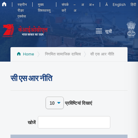
|
स्क्रीन
|
मुख्य
|
संपर्क
–
अ
अ+
|
Ā
English
हिंदी
रीडर
विषयवस्तु
करें
अ
एक्सेस
सूची
Home
निगमित सामाजिक दायित्‍व
सी एस आर नीति
सी एस आर नीति
प्रविष्टियां दिखाएं
खोजें