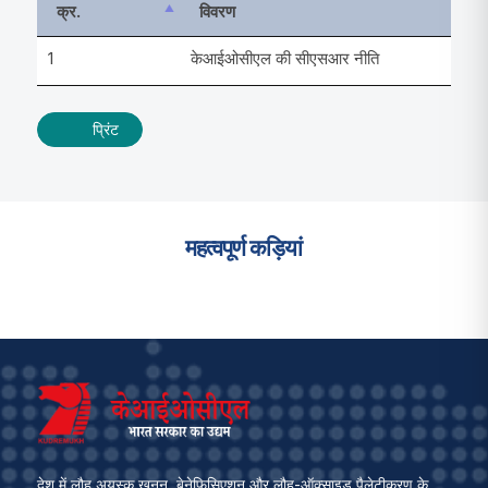
क्र.
विवरण
1
केआईओसीएल की सीएसआर नीति
प्रिंट
महत्वपूर्ण कड़ियां
देश में लौह अयस्क खनन, बेनेफिसिएशन और लौह-ऑक्साइड पैलेटीकरण के