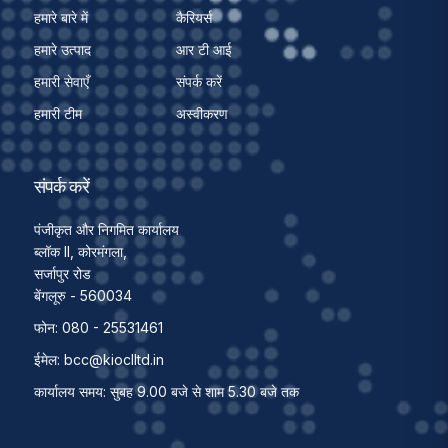
हमारे बारे में
कैरियर्स
हमारे उत्पाद
आर टी आई
हमारी सेवाएँ
संपर्क करें
हमारी टीम
अस्वीकरण
संपर्क करें
पंजीकृत और निगमित कार्यालय
ब्लॉक II, कोरमंगला,
सर्जापुर रोड
बेंगलूरु - 560034
फोन: 080 - 25531461
ईमेल:
bcc@kioclltd.in
कार्यालय समय: सुबह 9.00 बजे से शाम 5.30 बजे तक