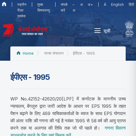
|
स्क्रीन
|
मुख्य
|
संपर्क
–
अ
अ+
|
Ā
English
हिंदी
रीडर
विषयवस्तु
करें
अ
एक्सेस
सूची
Home
मानव संसाधन
ईपीएस - 1995
ईपीएस - 1995
WP No.42152-42620/20[LPF] में कर्नाटक के माननीय उच्च
न्यायालय, बेंगलुरु द्वारा जारी आदेश के आधार पर EPS 1995 के तहत
पेंशन बढ़ाने के लिए 469 याचिकाकर्ताओं के ब्याज के साथ EPS योगदान
की अंतर राशि की गणना की गई है नवंबर 1995 से 58 वर्ष की आयु प्राप्त
करने तक या अलगाव की तिथि तक जो भी पहले हो।
गणना विवरण
डाउनलोड करने के लिए यहां क्लिक करें